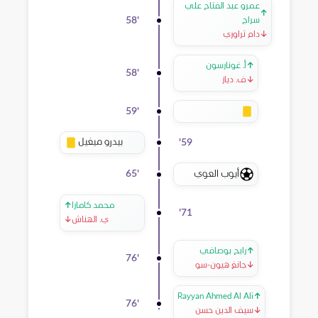
عمرو عبد الفتاح علي
↑
58
'
سراج
↓
دام تراوري
↑
أ. غونارسون
58
'
↓
ف. دياز
59
'
بيدرو ميغيل
'
59
أيوب العوي
65
'
محمد كامارا
↑
'
71
ي. الهناش
↓
↑
رابح بوصافي
76
'
↓
جانغ هيون-سو
Rayyan Ahmed Al Ali
↑
76
'
↓
سيف الدين حسن