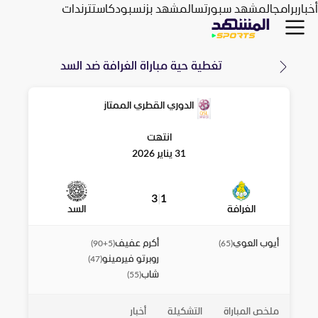
أخبار
برامج
المشهد سبورتس
المشهد بزنس
بودكاست
ترندات
تغطية حية مباراة
الغرافة
ضد
السد
الدوري القطري الممتاز
انتهت
31 يناير 2026
3
|
1
الغرافة
السد
أيوب العوي
أكرم عفيف
)
90+5
(
)
65
(
روبرتو فيرمينو
)
47
(
شاب
)
55
(
ملخص المباراة
التشكيلة
أخبار