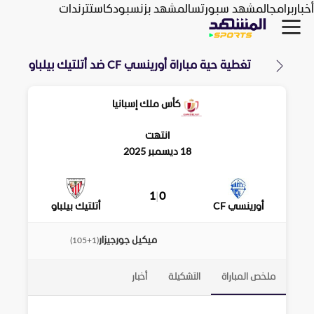
أخبار
برامج
المشهد سبورتس
المشهد بزنس
بودكاست
ترندات
تغطية حية مباراة
أورينسي CF
ضد
أتلتيك بيلباو
كأس ملك إسبانيا
انتهت
18 ديسمبر 2025
1
|
0
أورينسي CF
أتلتيك بيلباو
ميكيل جورجيزار
)
105+1
(
ملخص المباراة
التشكيلة
أخبار