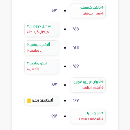
↑
ناتشو كاستيلو
59
'
↓
سيزار مورينو
ميكيل جورجيزار
↑
'
63
ميكيل فيسجا
↓
أليكس بيرينغير
↑
'
63
إ. ويليامز
↓
نيكو ويليامز
↑
'
69
الأجمل
↓
↑
أدريان غيريرو موريز
69
'
↓
أتيتور ارنزابي
أليخاندرو ريجو
'
79
↑
خوان بييرا
90
'
Omar Ouhdadi
↓