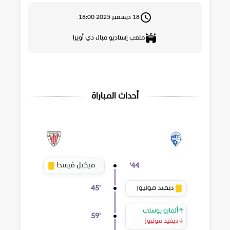
18 ديسمبر 2025 18:00
ملعب إستاديو مبال دي أويرا
أحداث المباراة
ميكيل فيسجا
'
44
ديفيد مونيوز
45
'
↑
ألفارو يوستي
59
'
↓
ديفيد مونيوز