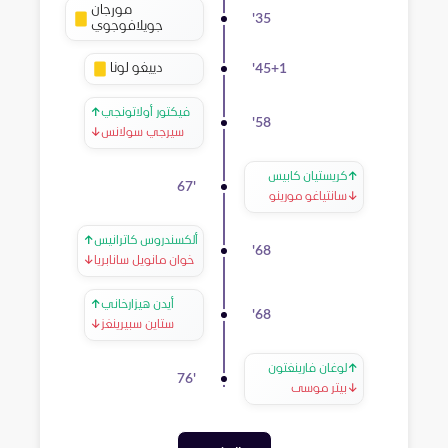
مورجان
'
35
جويلافوجوي
دييغو لونا
'
45+1
فيكتور أولاتونجي
↑
'
58
سيرجي سولانس
↓
↑
كريستيان كابيس
67
'
↓
سانتياغو مورينو
ألكسندروس كاترانيس
↑
'
68
خوان مانويل سانابريا
↓
أيدن هيزارخاني
↑
'
68
ستاين سبيرينغز
↓
↑
لوغان فارينغتون
76
'
↓
بيتر موسى