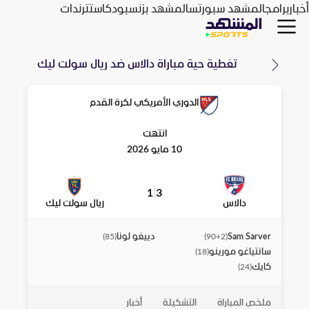
أخبار
برامج
المشهد سبورتس
المشهد بزنس
بودكاست
ترندات
تغطية حية مباراة
دالاس
ضد
ريال سولت ليك
الدوري الأمريكي لكرة القدم
انتهت
10 مايو 2026
1
|
3
دالاس
ريال سولت ليك
Sam Sarver
دييغو لونا
)
85
(
)
90+2
(
سانتياغو مورينو
)
18
(
كايك
)
24
(
ملخص المباراة
التشكيلة
أخبار