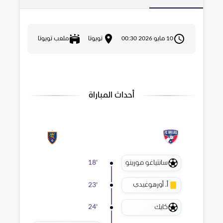
10 مايو 2026 00:30
تويوتا
ملعب تويوتا
أحداث المباراة
سانتياغو مورينو
18
'
أ. أورهوغيدي
23
'
كايك
24
'