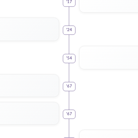
'
17
'
24
'
54
'
67
'
67