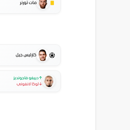
مات تورنر
كارليس جيل
↑
دييغو فاجونديز
↓
لوكا لانغوني