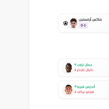
ماكس آرفستين
0-1
جمال تياري
↑
دانيال غازداغ
↓
أندريس هيريرا
↑
هوغو بيكارد
↓