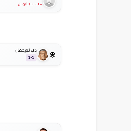
↓
ب. سيبايوس
دي تورجمان
1-1