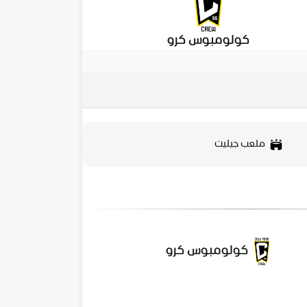
كولومبوس كرو
ملعب جيليت
كولومبوس كرو