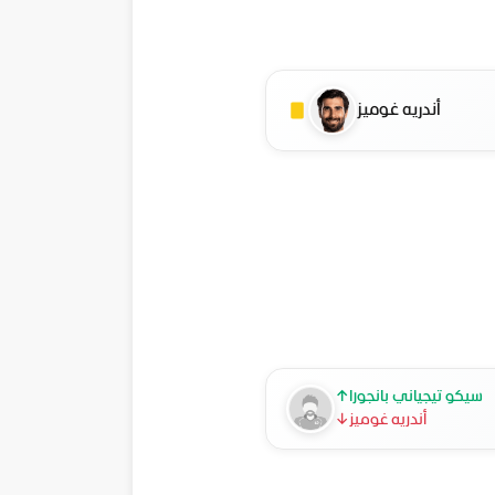
أندريه غوميز
سيكو تيجياني بانجورا
↑
أندريه غوميز
↓