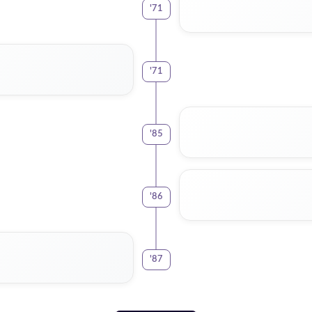
'
71
'
71
'
85
'
86
'
87