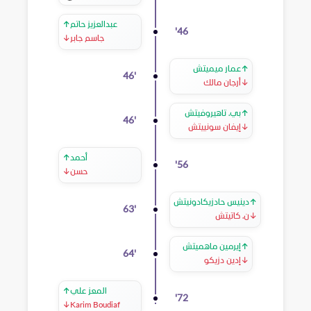
عبدالعزيز حاتم
↑
'
46
جاسم جابر
↓
↑
عمار ميميتش
46
'
↓
أرجان مالك
↑
بي. تاهيروفيتش
46
'
↓
إيفان سونييتش
أحمد
↑
'
56
حسن
↓
↑
دينيس حادزيكادونيتش
63
'
↓
ن. كاتيتش
↑
إيرمين ماهميتش
64
'
↓
إدين دزيكو
المعز علي
↑
'
72
↓
Karim Boudiaf