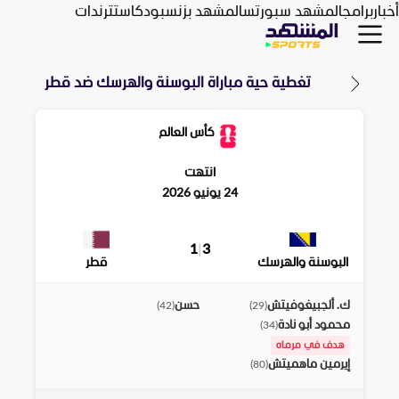
أخبار
برامج
المشهد سبورتس
المشهد بزنس
بودكاست
ترندات
تغطية حية مباراة
البوسنة والهرسك
ضد
قطر
كأس العالم
انتهت
24 يونيو 2026
1
|
3
البوسنة والهرسك
قطر
ك. ألجبيغوفيتش
حسن
)
42
(
)
29
(
محمود أبو نادة
)
34
(
هدف في مرماه
إيرمين ماهميتش
)
80
(