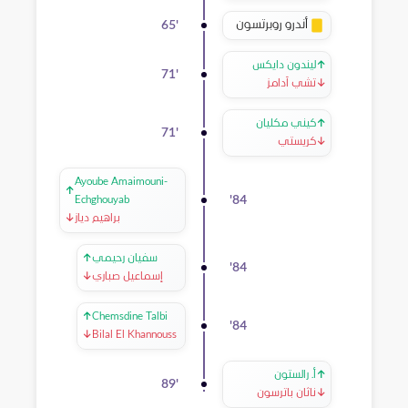
أندرو روبرتسون
65
'
↑
ليندون دايكس
71
'
↓
تشي آدامز
↑
كيني مكليان
71
'
↓
كريستي
Ayoube Amaimouni-
↑
'
84
Echghouyab
براهيم دياز
↓
سفيان رحيمي
↑
'
84
إسماعيل صباري
↓
↑
Chemsdine Talbi
'
84
↓
Bilal El Khannouss
↑
أ. رالستون
89
'
↓
ناثان باترسون