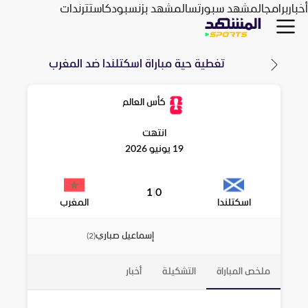
أخبار
برامج
المشهد سبورتس
المشهد بزنس
بودكاست
ترندات
تغطية حية مباراة
اسكتلندا
ضد
المغرب
كأس العالم
انتهت
19 يونيو 2026
1
|
0
اسكتلندا
المغرب
إسماعيل صباري
)
2
(
ملخص المباراة
التشكيلة
أخبار