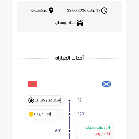
19 يونيو 2026 22:00
فوكسبورو
استاد بوسطن
أحداث المباراة
إسماعيل صباري
'
2
إيسا ديوب
'
23
↑
بن غانون-دوك
60
'
↓
ك. تيرني