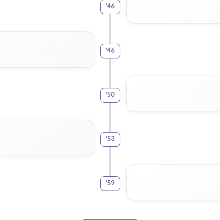
'
46
'
46
'
50
'
53
'
59