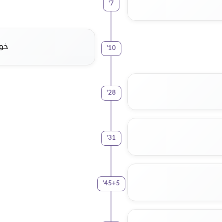
'
7
خو
'
10
'
28
'
31
'
45+5