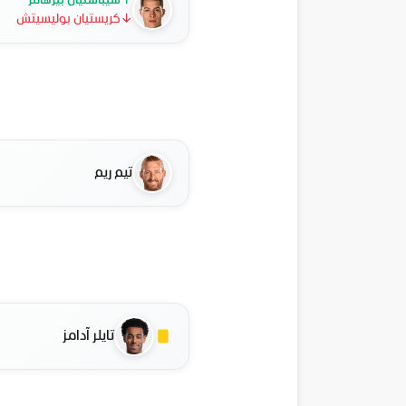
↑
سيباستيان بيرهالتر
↓
كريستيان بوليسيتش
تيم ريم
تايلر آدامز