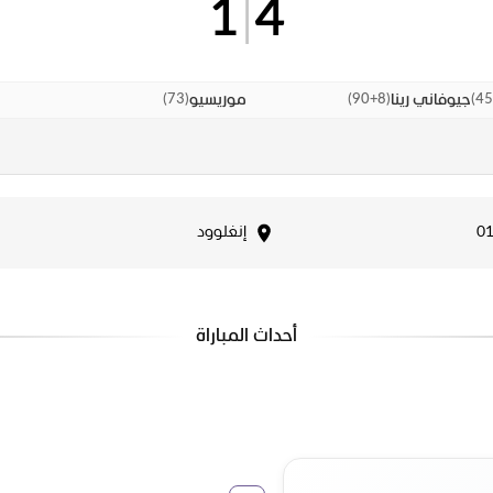
1
|
4
)
73
(
)
90+8
(
)
جيوفاني رينا
موريسيو
إنغلوود
أحداث المباراة