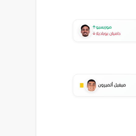
موريسيو
↑
داميان بوباديلا
↓
ميغيل ألميرون