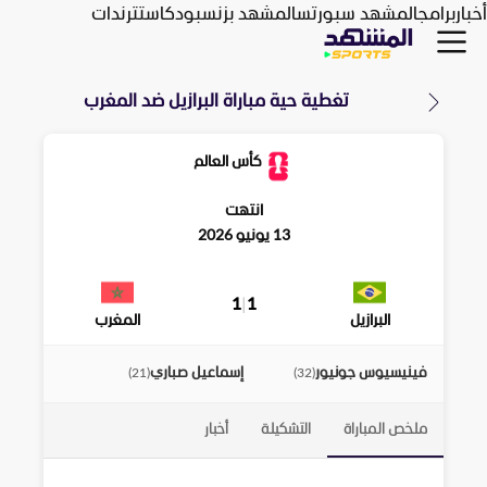
أخبار
برامج
المشهد سبورتس
المشهد بزنس
بودكاست
ترندات
تغطية حية مباراة
البرازيل
ضد
المغرب
كأس العالم
انتهت
13 يونيو 2026
1
|
1
البرازيل
المغرب
فينيسيوس جونيور
إسماعيل صباري
)
21
(
)
32
(
ملخص المباراة
التشكيلة
أخبار