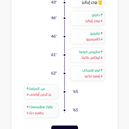
روجر إيبانيز
43
'
↑
دانيلو
46
'
↓
روجر إيبانيز
↑
فابينيو
46
'
↓
كاسيميرو
↑
ماتيوس كونها
61
'
↓
لوكاس باكيتا
↑
لويز هنريكي
62
'
↓
إيغور تياغو
س. المرابط
↑
'
65
عز الدين أوناحي
↓
↑
Chemsdine Talbi
'
65
براهيم دياز
↓