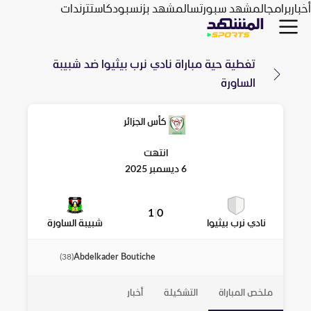
أخبار
برامج
المشهد سبورتس
المشهد بزنس
بودكاست
ترندات
تغطية حية مباراة
نادي نرب بيثيوا
ضد
شبيبة
الساورة
كأس الجزائر
انتهت
6 ديسمبر 2025
1
|
0
نادي نرب بيثيوا
شبيبة الساورة
Abdelkader Boutiche
)
38
(
ملخص المباراة
التشكيلة
أخبار