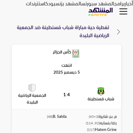
أخبار
برامج
المشهد سبورتس
المشهد بزنس
بودكاست
ترندات
تغطية حية مباراة
شباب قسنطينة
ضد
الجمعية
الرياضية البليدة
كأس الجزائر
انتهت
5 ديسمبر 2025
1
|
4
الجمعية الرياضية
شباب قسنطينة
البليدة
م. بن شايرة
B. Sahila
)
48
(
)
45+3
(
رضا بنسايه
)
92, 114
(
Hatem Grine
)
117
(