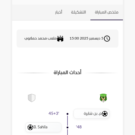
ملخص المباراة
التشكيلة
أخبار
5 ديسمبر 2025 15:00
ملعب محمد حملاوي
أحداث المباراة
م. بن شايرة
45+3
'
B. Sahila
'
48