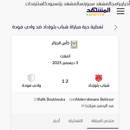
أخبار
برامج
المشهد سبورتس
المشهد بزنس
بودكاست
ترندات
تغطية حية مباراة
شباب بلوزداد
ضد
وادي فودة
كأس الجزائر
انتهت
3 ديسمبر 2025
1
|
2
شباب بلوزداد
وادي فودة
Rafik Boukbouka
Abderrahmane Bekkour
)
7
(
)
18
(
عبد الرحمن مزيان
)
93
(
ملخص المباراة
التشكيلة
أخبار