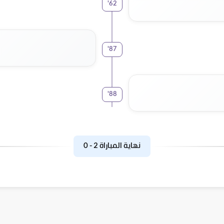
'
62
'
87
'
88
نهاية المباراة
2
-
0