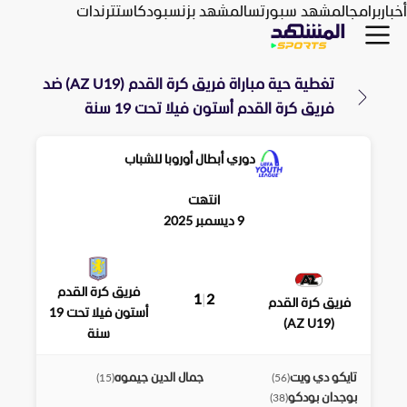
أخبار
برامج
المشهد سبورتس
المشهد بزنس
بودكاست
ترندات
تغطية حية مباراة
فريق كرة القدم (AZ U19)
ضد
فريق كرة القدم أستون فيلا تحت 19 سنة
دوري أبطال أوروبا للشباب
انتهت
9 ديسمبر 2025
فريق كرة القدم
1
|
2
فريق كرة القدم
أستون فيلا تحت 19
(AZ U19)
سنة
تايكو دي ويت
جمال الدين جيموه
)
15
(
)
56
(
بوجدان بودكو
)
38
(