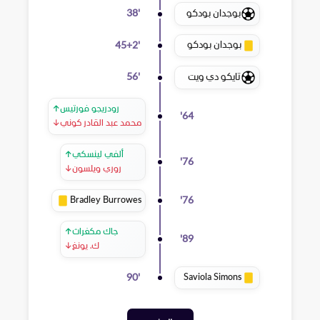
بوجدان بودكو
38
'
بوجدان بودكو
45+2
'
تايكو دي ويت
56
'
رودريجو فورتيس
↑
'
64
محمد عبد القادر كوني
↓
ألفي لينسكي
↑
'
76
روري ويلسون
↓
Bradley Burrowes
'
76
جاك مكغراث
↑
'
89
ك. يونغ
↓
Saviola Simons
90
'