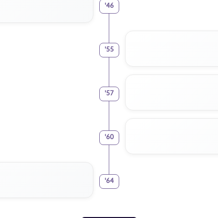
'
46
'
55
'
57
'
60
'
64