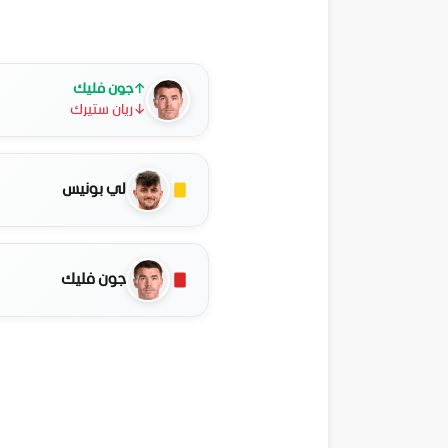
↑
جون فليك
↓
ريان ستيرك
لي بونيس
جون فليك