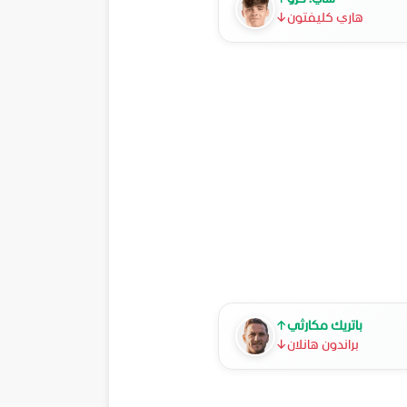
هاري كليفتون
↓
باتريك مكارثي
↑
براندون هانلان
↓