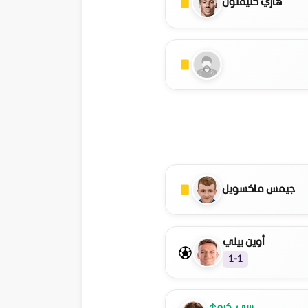
هاري كليفتون
جيمس ماكسويل
أوين بيلي
1-1
سي. كرو
↑