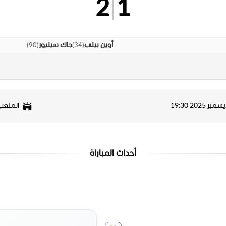
2
|
1
)
90
(
)
34
(
أوين بيلي
جاك سينيور
الملعب
أحداث المباراة