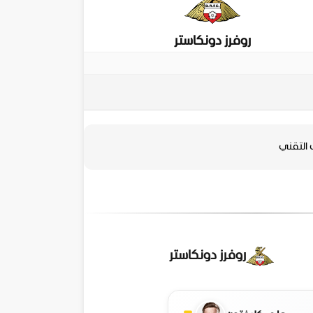
روفرز دونكاستر
 التقني
روفرز دونكاستر