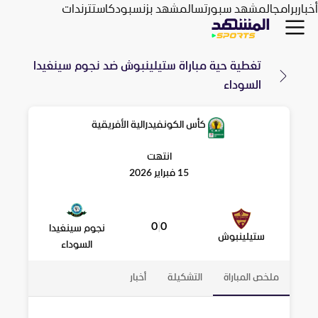
أخبار
برامج
المشهد سبورتس
المشهد بزنس
بودكاست
ترندات
تغطية حية مباراة
ستيلينبوش
ضد
نجوم سينغيدا
السوداء
كأس الكونفيدرالية الأفريقية
انتهت
15 فبراير 2026
0
|
0
نجوم سينغيدا
ستيلينبوش
السوداء
ملخص المباراة
التشكيلة
أخبار