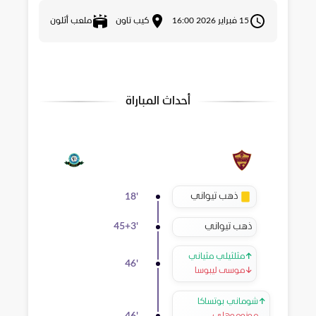
15 فبراير 2026 16:00
كيب تاون
ملعب أثلون
أحداث المباراة
ذهب تيواني
18
'
ذهب تيواني
45+3
'
↑
مثلثيلي مثياني
46
'
↓
موسى ليبوسا
↑
شوماني بوتساكا