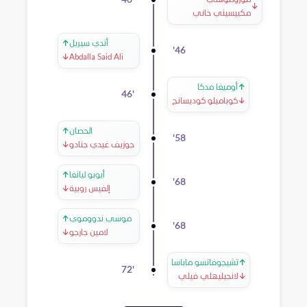
46
'
موزوموهلي
↓
مكبيسيني خاني
أندي سيريل
↑
'
46
↓
Abdalla Said Ali
↑
أوميغا مدكا
46
'
↓
كوباميلو كوديسانج
الحصان
↑
'
58
جوزيف غيدي جنادو
↓
أيوبو ليانغا
↑
'
68
إلفيس روبية
↓
موسي ندووموي
↑
'
68
لامين جارجو
↓
↑
تشيجوفاتسو ماباسا
72
'
↓
لانجيليهلي فيلي