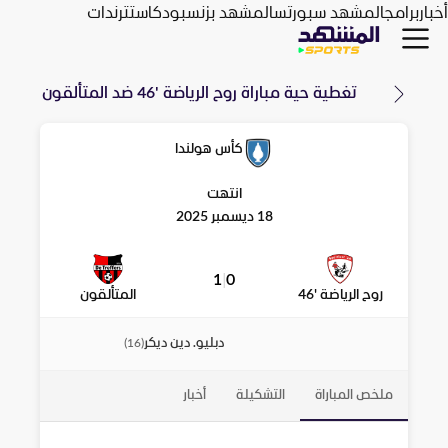
أخبار
برامج
المشهد سبورتس
المشهد بزنس
بودكاست
ترندات
تغطية حية مباراة
روح الرياضة '46
ضد
المتألقون
كأس هولندا
انتهت
18 ديسمبر 2025
1
|
0
روح الرياضة '46
المتألقون
دبليو. دين ديكر
)
16
(
ملخص المباراة
التشكيلة
أخبار