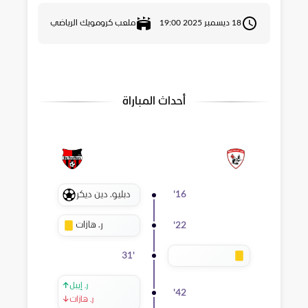
18 ديسمبر 2025 19:00
ملعب كرومويك الرياضي
أحداث المباراة
دبليو. دين ديكر
'
16
ر. هازات
'
22
31
'
ر. إيبل
↑
'
42
ر. هازات
↓