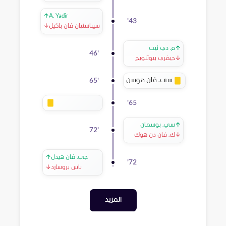
↑
A. Yadir
'
43
سيباستيان فان باكيل
↓
↑
م. دي نيت
46
'
↓
جيفري بيوتنويج
سي. فان هوسن
65
'
'
65
↑
سي. بوسمان
72
'
↓
ك. فان دن هوك
جي. فان هيدل
↑
'
72
باس بروسارد
↓
المزيد