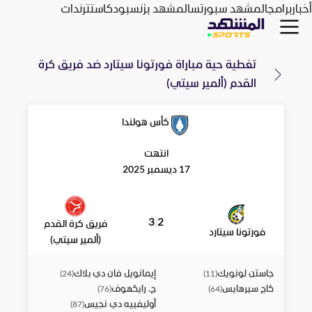
أخبار
برامج
المشهد سبورتس
المشهد بزنس
بودكاست
ترندات
تغطية حية مباراة
فورتونا سيتارد
ضد
فريق كرة
القدم (ألمير سيتي)
كأس هولندا
انتهت
17 ديسمبر 2025
3
|
2
فريق كرة القدم
فورتونا سيتارد
(ألمير سيتي)
جاستن لونويك
إيمانويل فان دي بلاك
)
24
(
)
11
(
كاج سيرهايس
ج. رايكهوف
)
76
(
)
64
(
أوليفييه دي نجيس
)
87
(