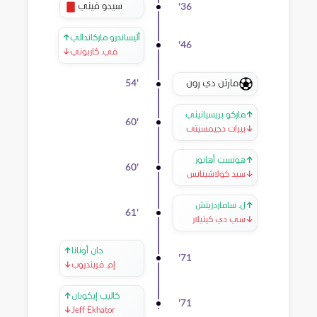
سيدو فيني
'
36
أليساندرو ماركاندالي
↑
'
46
في. كاربوني
↓
مارتن دي رون
54
'
↑
ماركو بريسيانيني
60
'
↓
بيرات دجيمسيتى
↑
هونست أهانور
60
'
↓
سيد كولاشيناتس
↑
ل. ساماردزيتش
61
'
↓
سي دي كيتيلار
جان أونانا
↑
'
71
إم. فريندروب
↓
كاليب إيكوبان
↑
'
71
↓
Jeff Ekhator