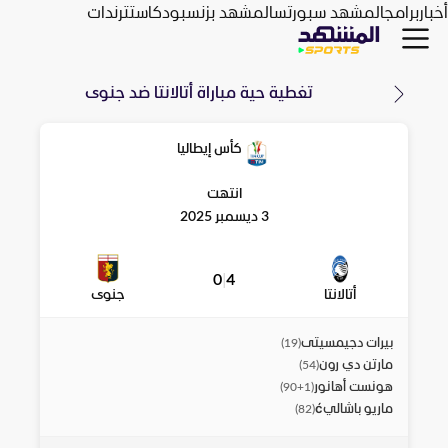
أخبار
برامج
المشهد سبورتس
المشهد بزنس
بودكاست
ترندات
تغطية حية مباراة
أتالانتا
ضد
جنوى
كأس إيطاليا
انتهت
3 ديسمبر 2025
0
|
4
أتالانتا
جنوى
بيرات دجيمسيتى
)
19
(
مارتن دي رون
)
54
(
هونست أهانور
)
90+1
(
ماريو باشاليć
)
82
(