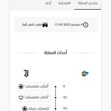
ملخص المباراة
التشكيلة
أخبار
9 ديسمبر 2025 17:45
ملعب انفي آرينا
أحداث المباراة
"أمالي فانغسغارد"
'
6
"أمالي فانغسغارد"
'
41
كريستيان جيريلي
'
43