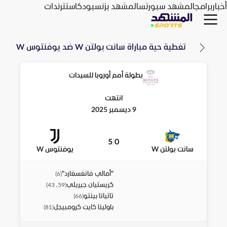
أخبار
برامج
المشهد سبورتس
المشهد بزنس
بودكاست
ترندات
تغطية حية مباراة
سانت بولتن W
ضد
يوفنتوس W
بطولة أمم أوروبا للسيدات
انتهت
9 ديسمبر 2025
5
|
0
سانت بولتن W
يوفنتوس W
"أمالي فانغسغارد"
)
6
(
كريستيان جيريلي
)
59, 43
(
تاتيانا بينتو
)
66
(
باولينا كايت كرومبيجل
)
81
(