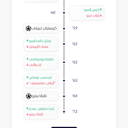
↑
كيس إلمور
46
'
↓
ليلى بينو
كريستيان جيريلي
'
59
إستل كاسكارينو
↑
'
62
ستيلا كاربونيل
↓
مارتينا روسوتشي
↑
'
62
ليا والتي
↓
ليندسي توماس
↑
'
62
"أمالي فانغسغارد"
↓
تاتيانا بينتو
'
66
إيما ستولين جودو
↑
'
72
تاتيانا بينتو
↓