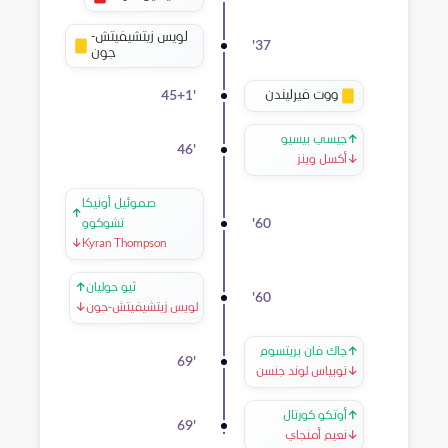
لويس زيتشيفيتش-
'
37
جون
ووت فيرليندن
45+1
'
↑
جيسي بيسيو
46
'
↓
أكسل وينز
صموئيل أونيكا
↑
'
60
تشوكوو
↓
Kyran Thompson
ثيو جوليان
↑
'
60
لويس زيتشيفيتش-جون
↓
↑
جاك فان بريتسوم
69
'
↓
توبياس لوند جنسن
↑
أوتكو كورتال
69
'
↓
نعيم أمنجاي