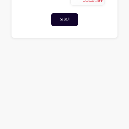
↓
س. سيديبي
المزيد