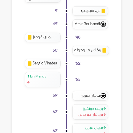
س. سيديبي
9
'
Amir Bouhamdi
45
'
روبين غوميز
'
48
ريفاس مانوهوتو
50
'
Sergio Vinatea
'
52
↑
Ian Mencía
'
55
↓
فابيان ميرين
59
'
↑
برينت جونكيرز
62
'
↓
س. فان دير بلاس
↑
فابيان ميرين
62
'