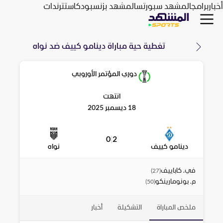
أخبار
برامج
المشهد سبورتس
المشهد بزنس
بودكاست
ترندات
تغطية حية مباراة
دينامو كييف
ضد
نواه
دوري المؤتمر الأوروبي
انتهت
18 ديسمبر 2025
0
|
2
دينامو كييف
نواه
في. كاباييف
)
27
(
م. بونومارينكو
)
50
(
ملخص المباراة
التشكيلة
أخبار