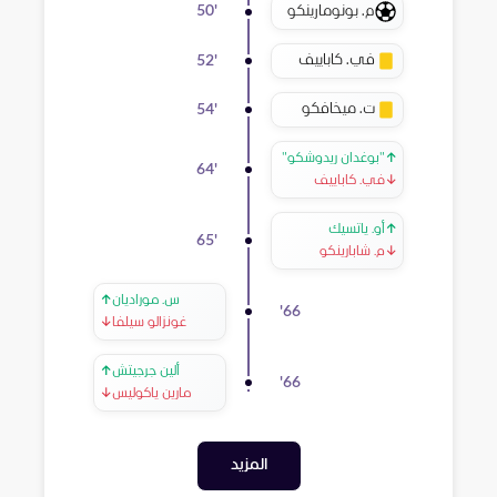
م. بونومارينكو
50
'
في. كاباييف
52
'
ت. ميخافكو
54
'
↑
"بوغدان ريدوشكو"
64
'
↓
في. كاباييف
↑
أو. ياتسيك
65
'
↓
م. شابارينكو
س. موراديان
↑
'
66
غونزالو سيلفا
↓
ألين جرجيتش
↑
'
66
مارين ياكوليس
↓
المزيد