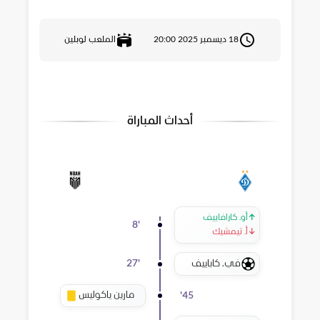
18 ديسمبر 2025 20:00
الملعب لوبلين
أحداث المباراة
↑
أو. كارافاييف
8
'
↓
أ. تيمشيك
في. كاباييف
27
'
مارين ياكوليس
'
45