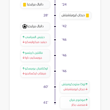
دانيال بيرليجيا
'
24
ديجان ليوبيتشيتش
28
'
دانيال بيرليجيا
'
42
دينيس السياسي
↑
'
46
ديفيد ميكوليسكو
↓
فالنتين كريتسو
↑
'
46
جويسكيم داوا
↓
اوكتافيان بوبيسكو
↑
'
46
ميهاي ليكساندرو
↓
↑
لوكا ستوجكوفيتش
60
'
↓
ديجان ليوبيتشيتش
↑
موضوع فران
61
'
↓
منصف بكار