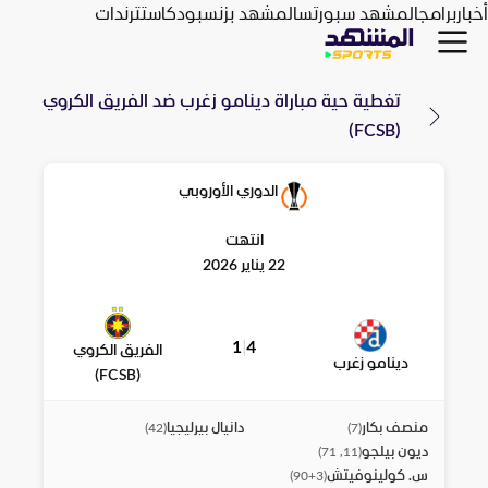
أخبار
برامج
المشهد سبورتس
المشهد بزنس
بودكاست
ترندات
تغطية حية مباراة
دينامو زغرب
ضد
الفريق الكروي
(FCSB)
الدوري الأوروبي
انتهت
22 يناير 2026
1
|
4
الفريق الكروي
دينامو زغرب
(FCSB)
منصف بكار
دانيال بيرليجيا
)
42
(
)
7
(
ديون بيلجو
)
11, 71
(
س. كولينوفيتش
)
90+3
(