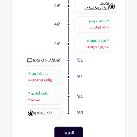
روبرت
44
'
ليفاندوفسكي
↑
دافيد دوديرا
46
'
↓
ت. هوليش
↑
تي. فلتشيك
46
'
↓
ديفيد موسى
فرينكي دي يونغ
'
51
م. راشفورد
↑
'
61
روني بردغجي
↓
داني أولمو
↑
'
61
بيدري
↓
داني أولمو
'
63
المزيد