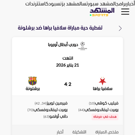
أخبار
برامج
المشهد سبورتس
المشهد بزنس
بودكاست
ترندات
تغطية حية مباراة
سلافيا براها
ضد
برشلونة
دوري أبطال أوروبا
انتهت
21 يناير 2026
4
|
2
سلافيا براها
برشلونة
فيليب كوشي
فيرمين لوبيز
)
34, 42
(
)
10
(
روبرت ليفاندوفسكي
روبرت ليفاندوفسكي
)
70
(
)
44
(
داني أولمو
)
63
(
هدف في مرماه
ملخص المباراة
التشكيلة
أخبار