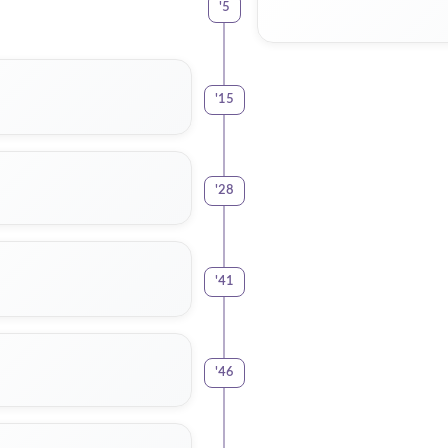
'
5
'
15
'
28
'
41
'
46