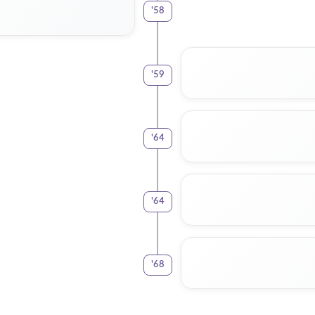
'
58
'
59
'
64
'
64
'
68