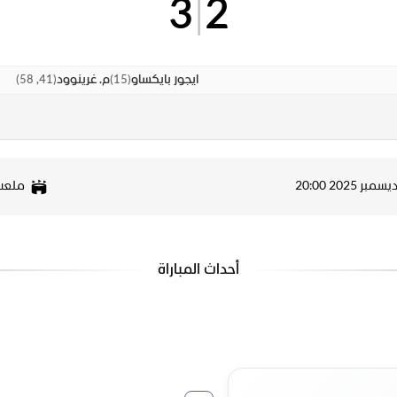
3
|
2
)
41, 58
(
)
15
(
ايجور بايكساو
م. غرينوود
ملعب 
أحداث المباراة