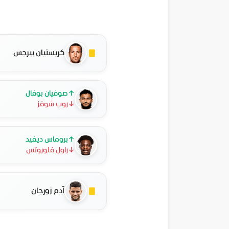
كريستيان بيرجس
↑
صوفيان بوفال
↓
روب شوفز
↑
بروماس ديفيد
↓
راول فلوروتس
آدم زورجان