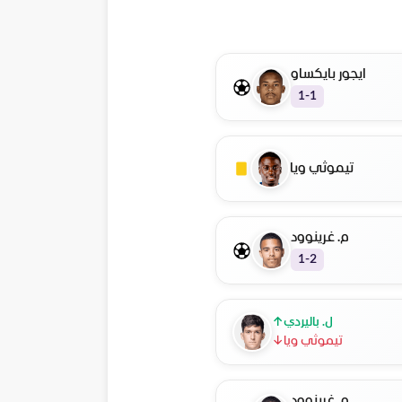
ايجور بايكساو
1-1
تيموثي ويا
م. غرينوود
1-2
ل. باليردي
↑
تيموثي ويا
↓
م. غرينوود