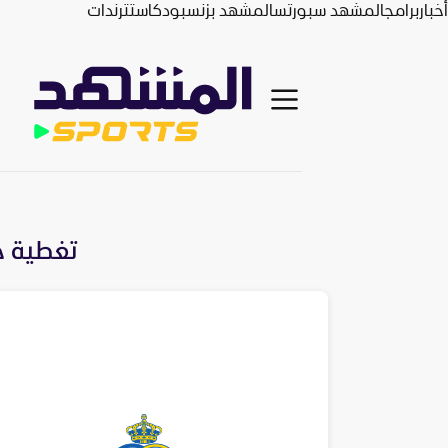
أخبار
برامج
المشهد سبورتس
المشهد بزنس
بودكاست
ترندات
تغطية ح