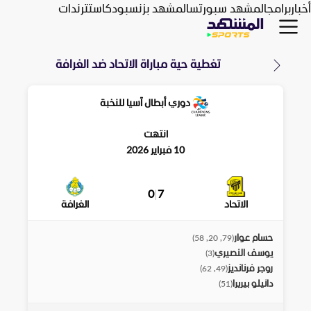
أخبار
برامج
المشهد سبورتس
المشهد بزنس
بودكاست
ترندات
تغطية حية مباراة
الاتحاد
ضد
الغرافة
دوري أبطال آسيا للنخبة
انتهت
10 فبراير 2026
0
|
7
الاتحاد
الغرافة
حسام عوار
)
79, 20, 58
(
يوسف النصيري
)
3
(
روجر فرنانديز
)
49, 62
(
دانيلو بيريرا
)
51
(