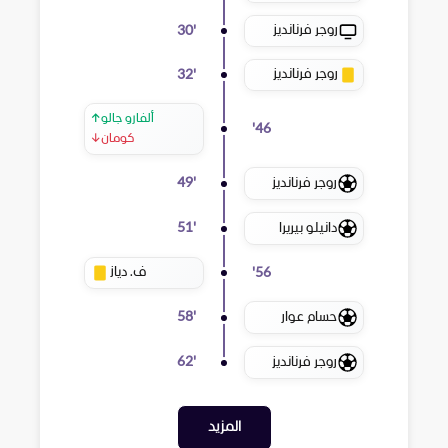
روجر فرنانديز
30
'
روجر فرنانديز
32
'
ألفارو جالو
↑
'
46
كومان
↓
روجر فرنانديز
49
'
دانيلو بيريرا
51
'
ف. دياز
'
56
حسام عوار
58
'
روجر فرنانديز
62
'
المزيد