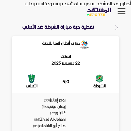
أخبار
برامج
المشهد سبورتس
المشهد بزنس
بودكاست
ترندات
تغطية حية مباراة
الشرطة
ضد
الأهلي
دوري أبطال آسيا للنخبة
انتهت
22 ديسمبر 2025
5
|
0
الشرطة
الأهلي
روجر إيبانيز
)
30
(
إيفان توني
)
56
(
غالينو
)
72
(
Ziyad Al-Johani
)
86
(
صالح أبو الشامات
)
81
(