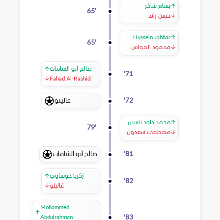
↑
بسام شاكر
65
'
↓
حسن رائد
Hussein Jabbar
↑
65
'
↓
محمود المواس
صالح أبو الشامات
↑
'
71
↓
Fahad Al-Rashidi
غالينو
'
72
↑
محمد داود ياسين
79
'
↓
مصطفى سعدون
صالح أبو الشامات
'
81
زكريا حوساوي
↑
'
82
غالينو
↓
Mohammed
↑
'
83
Abdulrahman