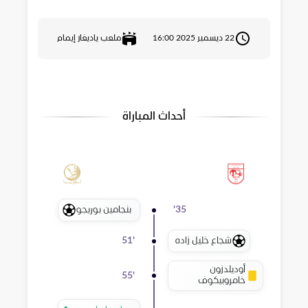
22 ديسمبر 2025 16:00
ملعب ياديغار إيمام
أحداث المباراة
بنجامين بوريجو
'
35
شجاع خليل زاده
51
'
أوديلدزون
55
'
خامروبيكوف