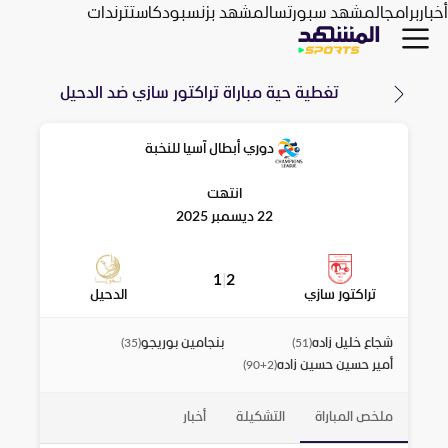
أخبار
برامج
المشهد سبورتس
المشهد بزنس
بودكاست
ترندات
تغطية حية مباراة
تراكتور سازي
ضد
الدحيل
دوري أبطال آسيا للنخبة
انتهت
22 ديسمبر 2025
1
|
2
تراكتور سازي
الدحيل
شجاع خليل زاده
بنجامين بوريجو
)
35
(
)
51
(
أمير حسين حسين زاده
)
90+2
(
ملخص المباراة
التشكيلة
أخبار