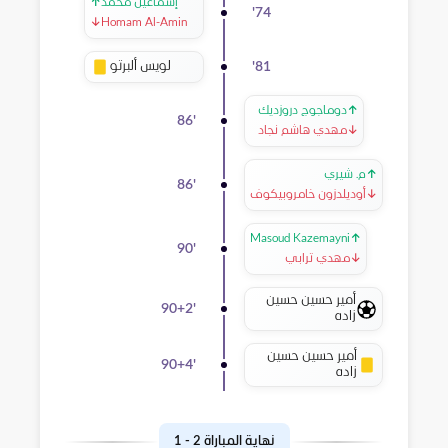
إسماعيل محمد
↑
'
74
↓
Homam Al-Amin
لويس ألبرتو
'
81
↑
دوماجوج دروزديك
86
'
↓
مهدي هاشم نجاد
↑
م. شيري
86
'
↓
أوديلدزون خامروبيكوف
Masoud Kazemayni
↑
90
'
↓
مهدي ترابي
أمير حسين حسين
90+2
'
زاده
أمير حسين حسين
90+4
'
زاده
نهاية المباراة
2
-
1