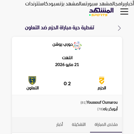
أخبار
برامج
المشهد سبورتس
المشهد بزنس
بودكاست
ترندات
تغطية حية مباراة
الحزم
ضد
التعاون
دوري روشن
انتهت
21 مايو 2026
0
|
2
الحزم
التعاون
Youssouf Oumarou
)
81
(
أبوبكر باه
)
78
(
ملخص المباراة
التشكيلة
أخبار