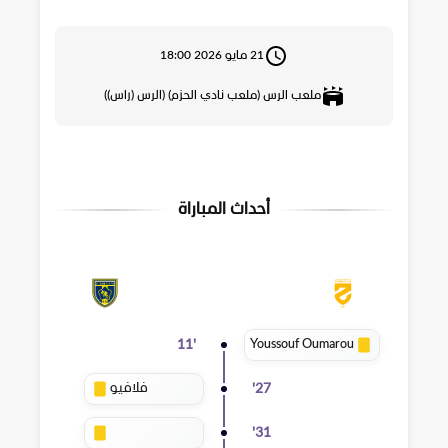
21 مايو 2026 18:00
ملعب الرس (ملعب نادي الحزم) (الرس (راس))
أحداث المباراة
Youssouf Oumarou
11
'
فلافيو
'
27
'
31