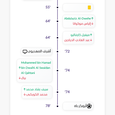
55
'
Abdulaziz Al-Dwehe
↑
64
'
↓
إلياس موكوانا
↑
ميغيل كارفاليو
64
'
↓
عبد الهادي الحراجين
أشرف المهديوي
'
72
Mohammed bin Hamad
↑
bin Dwaihi Al Swaidan
'
74
Al Qahtani
بيال
↓
سيف رشاد محمد
↑
'
74
محمد الكويكبي
↓
أبوبكر باه
78
'