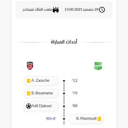
29 ديسمبر 2025 13:00
ملعب القائد فريجادج
أحداث المباراة
A. Zaouche
'
12
B. Bouamama
'
79
Adil Djabout
'
88
B. Masmoudi
90+4
'