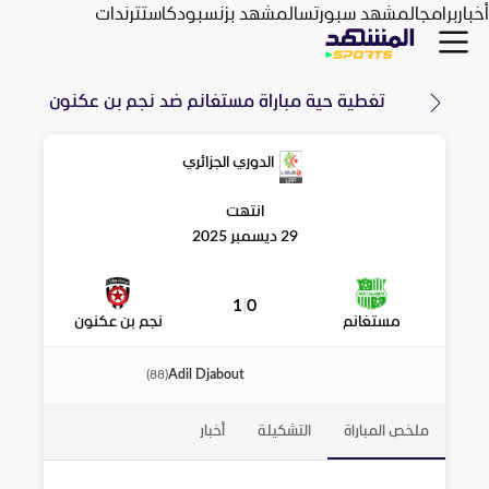
أخبار
برامج
المشهد سبورتس
المشهد بزنس
بودكاست
ترندات
تغطية حية مباراة
مستغانم
ضد
نجم بن عكنون
الدوري الجزائري
انتهت
29 ديسمبر 2025
1
|
0
مستغانم
نجم بن عكنون
Adil Djabout
)
88
(
ملخص المباراة
التشكيلة
أخبار