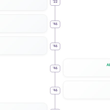
'
22
'
46
'
46
Ab
'
46
'
46