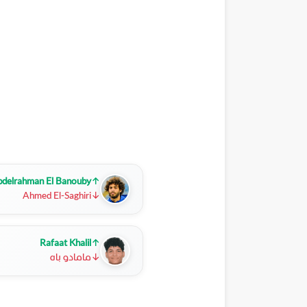
delrahman El Banouby
↑
Ahmed El-Saghiri
↓
Rafaat Khalil
↑
↓
مامادو باه