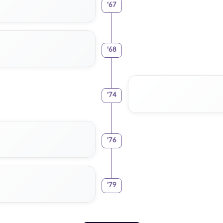
'
67
'
68
'
74
'
76
'
79