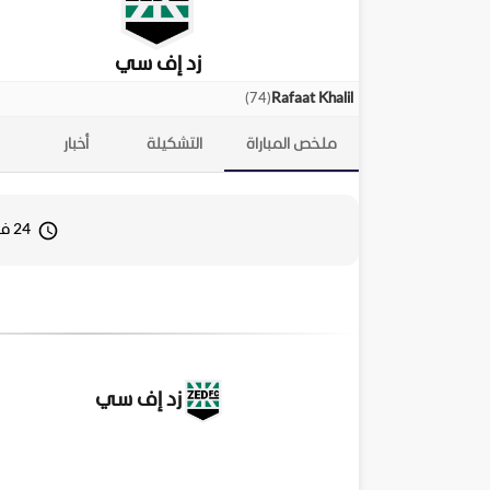
زد إف سي
)
74
(
Rafaat Khalil
ملخص المباراة
التشكيلة
أخبار
24 فبراير 2026 19:30
زد إف سي