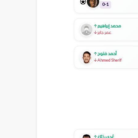
0-1
محمد إبراهيم
↑
عمر جابر
↓
أحمد فتوح
↑
↓
Ahmed Sherif
عُدي دَبّاغ
↑