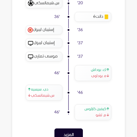
س.شيمانسكي
'
20
دانتé
36
'
إستيبان ليبول
'
36
إستيبان ليبول
'
37
موسى تماري
'
37
↑
ك. بوداش
46
'
↓
ه. بوداوي
دي. سيسيه
↑
'
46
س.شيمانسكي
↓
↑
كيفين كارلوس
46
'
↓
م. تشو
المزيد