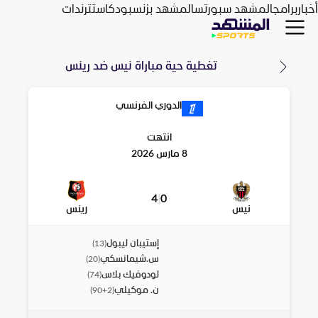
أخبار
برامج
المشهد سبورتس
المشهد بزنس
بودكاست
ترندات
تغطية حية مباراة
نيس
ضد
رينس
الدوري الفرنسي
انتهت
8 مارس 2026
4
|
0
نيس
رينس
إستيبان ليبول
)
13
(
س.شيمانسكي
)
20
(
لودوفيك بلاس
)
74
(
ن. موكيلي
)
90+2
(