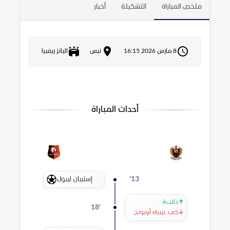
ملخص المباراة
التشكيلة
أخبار
8 مارس 2026 16:15
نيس
اليانز ريفيرا
أحداث المباراة
إستيبان ليبول
'
13
↑
دانتé
18
'
↓
كي. بيبراه أوبونج