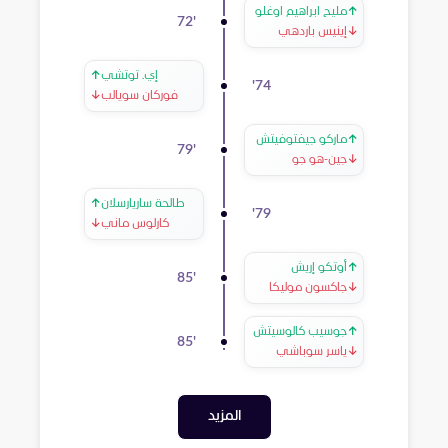
↑
مليح ابراهيم اوغلو
72
'
↓
إينيس باردهي
إي. توتشي
↑
'
74
فوركان سويالب
↓
↑
ماركو جيفتوفيتش
79
'
↓
جين-هو جو
طالحة ساريارسلان
↑
'
79
كارلوس ماني
↓
↑
أوتكو إريش
85
'
↓
جاكسون موليكا
↑
جوسيب كالوسيتش
85
'
↓
ياسر سوباشي
المزيد