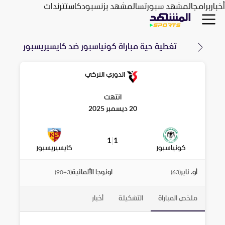
أخبار
برامج
المشهد سبورتس
المشهد بزنس
بودكاست
ترندات
تغطية حية مباراة
كونياسبور
ضد
كايسيريسبور
الدوري التركي
انتهت
20 ديسمبر 2025
1
|
1
كونياسبور
كايسيريسبور
أو. ناير
اونوجا الألمانية
)
90+3
(
)
63
(
ملخص المباراة
التشكيلة
أخبار