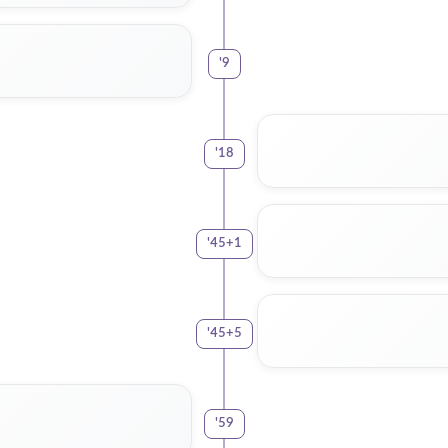
'
9
'
18
'
45+1
'
45+5
'
59