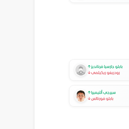
بابلو جارسيا فرنانديز
↑
رودريغو ريكيلمي
↓
سيرجي ألتيميرا
↑
بابلو فورنالس
↓