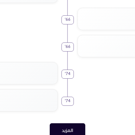
'
66
'
66
'
74
'
74
المزيد