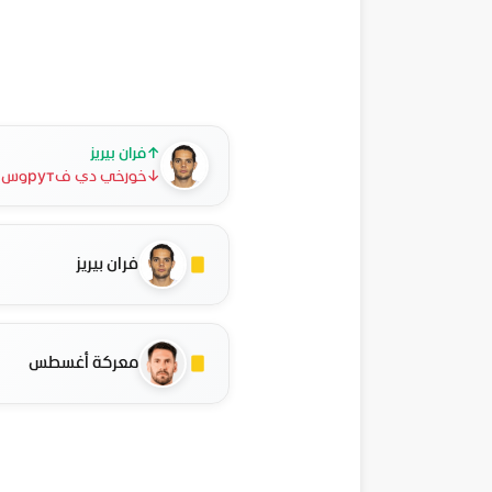
↑
فران بيريز
↓
خورخي دي فрутوس
فران بيريز
معركة أغسطس