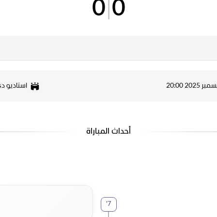
0
|
0
استاديو د
أحداث المباراة
'
7