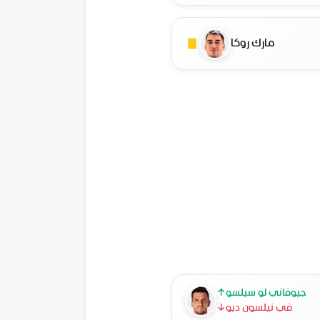
مارك روكا
جيوفاني لو سيلسو
↑
في نيلسون ديو
↓