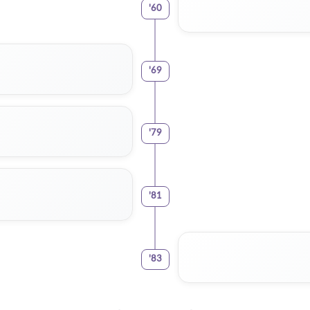
'
60
'
69
'
79
'
81
'
83