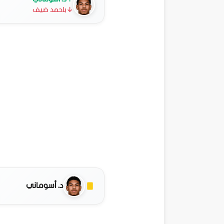
↓
باحمد ضيف
د. أسوماني