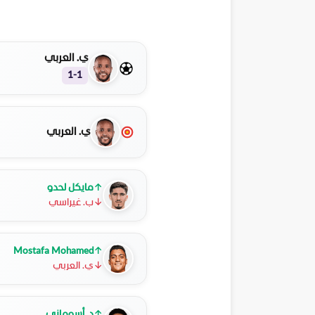
ي. العربي
1-1
ي. العربي
↑
مايكل لحدو
↓
ب. غيراسي
Mostafa Mohamed
↑
↓
ي. العربي
↑
د. أسوماني