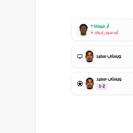
آر. فوفانا
↑
أودسون إدوارد
↓
ويسلي سعيد
ويسلي سعيد
1-2