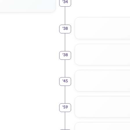
'
34
'
38
'
38
'
45
'
59