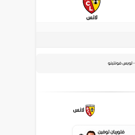
لانس
- لويس فونتينو
لانس
فلوريان توفين