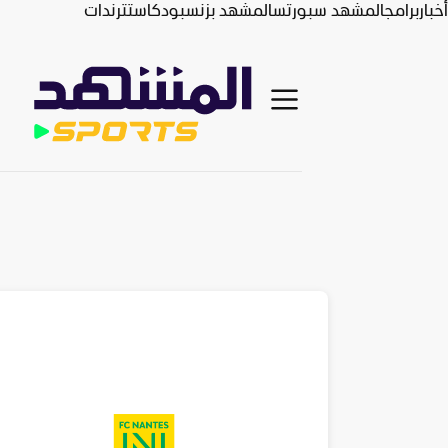
أخبار
برامج
المشهد سبورتس
المشهد بزنس
بودكاست
ترندات