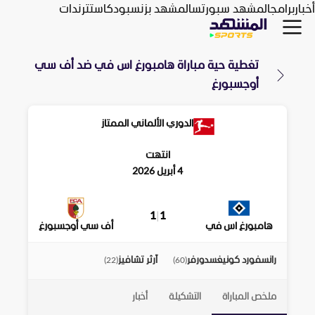
أخبار
برامج
المشهد سبورتس
المشهد بزنس
بودكاست
ترندات
تغطية حية مباراة
هامبورغ اس في
ضد
أف سي
أوجسبورغ
الدوري الألماني الممتاز
انتهت
4 أبريل 2026
1
|
1
هامبورغ اس في
أف سي أوجسبورغ
رانسفورد كونيغسدورفر
آرثر تشافيز
)
22
(
)
60
(
ملخص المباراة
التشكيلة
أخبار