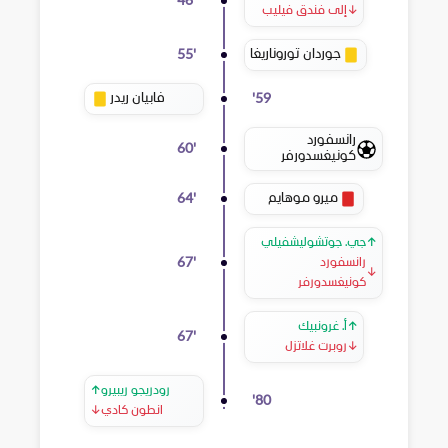
46
'
↓
إلى فندق فيليب
جوردان توروناريغا
55
'
فابيان ريدر
'
59
رانسفورد
60
'
كونيغسدورفر
ميرو موهايم
64
'
↑
جي. جوتشوليشفيلي
67
'
رانسفورد
↓
كونيغسدورفر
↑
أ. غرونبيك
67
'
↓
روبرت غلاتزل
رودريجو ريبيرو
↑
'
80
انطون كادي
↓