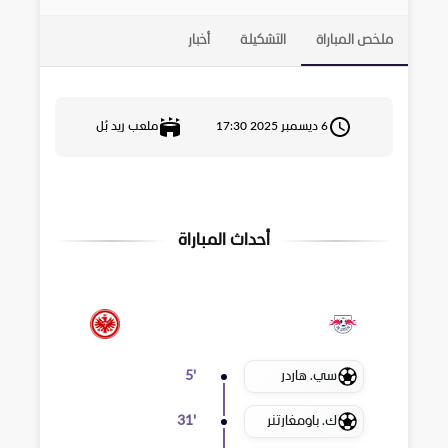
ملخص المباراة
التشكيلة
أخبار
6 ديسمبر 2025 17:30
ملعب ريد بُل
أحداث المباراة
سي. هاردر
5
'
ك. باومغارتنر
31
'