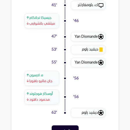
ك. باومغارتنر
41
'
جيسيكا نجانكام
↑
'
46
ميتشي باتشوايي
↓
Yan Diomande
47
'
ديفيد راوم
53
'
Yan Diomande
55
'
ه. لارسون
↑
'
56
جان ماتيو باهويا
↓
أوسكار هوجلوند
↑
'
56
محمود داهود
↓
ديفيد راوم
62
'