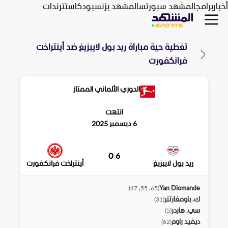
أخبار
برامج
المشهد سبورتس
المشهد بزنس
بودكاست
ترندات
تغطية حية مباراة
ريد بول لايبزيغ
ضد
أينتراخت
فرانكفورت
الدوري الألماني الممتاز
انتهت
6 ديسمبر 2025
0
|
6
ريد بول لايبزيغ
أينتراخت فرانكفورت
Yan Diomande
)
65, 55, 47
(
ك. باومغارتنر
)
31
(
سي. هاردر
)
5
(
ديفيد راوم
)
62
(