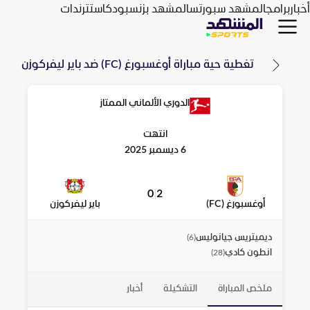
أخبار
برامج
المشهد سبورتس
المشهد بزنس
بودكاست
ترندات
تغطية حية مباراة
أوغسبورغ (FC)
ضد
باير ليفركوزن
الدوري الألماني الممتاز
انتهت
6 ديسمبر 2025
0
|
2
أوغسبورغ (FC)
باير ليفركوزن
ديميتريس جيانوليس
)
6
(
انطون كادي
)
28
(
ملخص المباراة
التشكيلة
أخبار