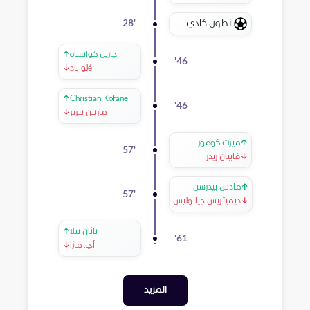
انطون كادي
28
'
جاريل كوانساه
↑
'
46
لو بادé
↓
↑
Christian Kofane
'
46
مارتين تيرير
↓
↑
ميرت كومور
57
'
↓
فابيان ريدر
↑
مادس بيدرسن
57
'
↓
ديميتريس جيانوليس
ناثان تيلا
↑
'
61
آي. مازا
↓
المزيد