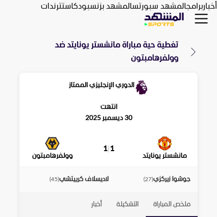
أخبار
برامج
المشهد سبورتس
المشهد بزنس
بودكاست
ترندات
تغطية حية مباراة
مانشستر يونايتد
ضد
وولفرهامبتون
الدوري الإنجليزي الممتاز
انتهت
30 ديسمبر 2025
1
|
1
مانشستر يونايتد
وولفرهامبتون
جوشوا زيركزي
لاديسلاف كرييتشي
)
45
(
)
27
(
ملخص المباراة
التشكيلة
أخبار