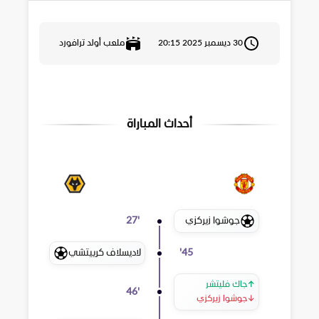
30 ديسمبر 2025 20:15
ملعب أولد ترافورد
أحداث المباراة
جوشوا زيركزي
27
'
لاديسلاف كرييتشي
'
45
↑
جاك فليتشر
46
'
↓
جوشوا زيركزي