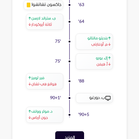
جاكسون تشاتشوا
'
63
ي. ستراند لارسن
↑
'
64
ثلاثة أروكودار
↓
↑
بنديتو مانتاتو
75
'
↓
م. أوغارتي
↑
إل. يورو
75
'
↓
أ. هيفن
فير لوبيز
↑
'
88
هوانغ هي-تشان
↓
ب. دورغو
90+1
'
د. مولر وولف
↑
'
90+5
جون أرياس
↓
المزيد