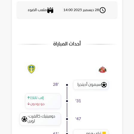
28 ديسمبر 2025 14:00
ملعب الضوء
أحداث المباراة
سيمون أدينجرا
28
'
إلى تاناكا
↑
'
31
جو رودون
↓
دومينيك كالفرت-
'
47
لوين
تراي هوم