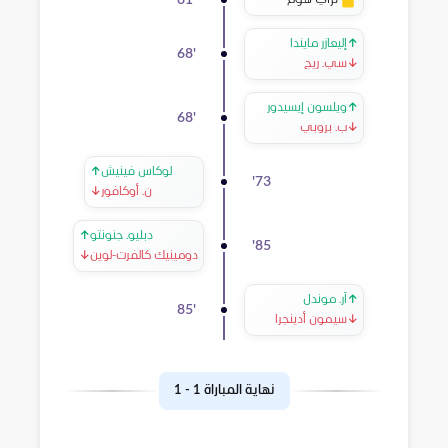
61
'
↑
إليعازر مايندا
68
'
↓
سي. ريج
↑
ويلسون إيسيدور
68
'
↓
ب. بروبي
لوكاس فينيش
↑
'
73
ن. أوكافور
↓
دبليو. جنونتو
↑
'
85
دومينيك كالفرت-لوين
↓
↑
آر. موندل
85
'
↓
سيمون أدينجرا
نهاية المباراة
1
-
1