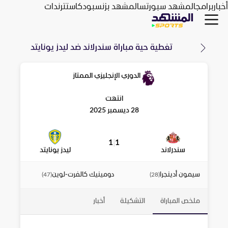
أخبار
برامج
المشهد سبورتس
المشهد بزنس
بودكاست
ترندات
تغطية حية مباراة
سندرلاند
ضد
ليدز يونايتد
الدوري الإنجليزي الممتاز
انتهت
28 ديسمبر 2025
1
|
1
سندرلاند
ليدز يونايتد
سيمون أدينجرا
دومينيك كالفرت-لوين
)
47
(
)
28
(
ملخص المباراة
التشكيلة
أخبار