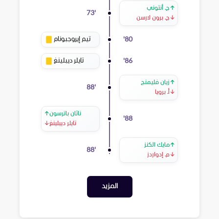
↑
ج. أنتوني
73
'
↓
ج. برون لارسن
تيم إيروجبونام
'
80
تايلر ديبلينغ
'
86
↑
زيان فليمنج
88
'
↓
أ. برويا
ناثان باترسون
↑
'
88
تايلر ديبلينغ
↓
↑
مايك الكنز
88
'
↓
م. إدواردز
المزيد