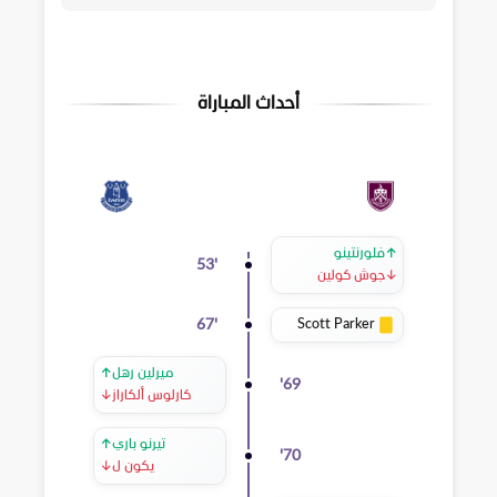
أحداث المباراة
↑
فلورنتينو
53
'
↓
جوش كولين
Scott Parker
67
'
ميرلين رهل
↑
'
69
كارلوس ألكاراز
↓
تيرنو باري
↑
'
70
يكون ل
↓