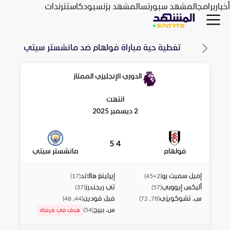
أخبار
برامج
المشهد سبورتس
المشهد بزنس
بودكاست
ترندات
تغطية حية مباراة
فولهام
ضد
مانشستر سيتي
الدوري الإنجليزي الممتاز
انتهت
2 ديسمبر 2025
5
|
4
فولهام
مانشستر سيتي
إميل سميث رو
إيرلينغ هالاند
)
17
(
)
45+2
(
أليكس إيووبي
تي ريجندرز
)
37
(
)
57
(
س. تشوكويزي
فيل فودين
)
44, 48
(
)
78, 72
(
س. بيرج
)
54
(
هدف في مرماه