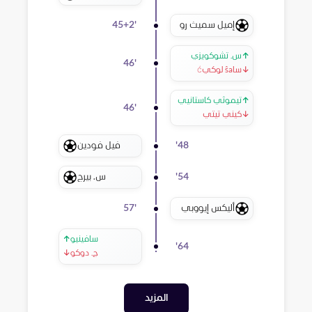
إميل سميث رو
45+2
'
↑
س. تشوكويزي
46
'
↓
ساša لوكيć
↑
تيموثي كاستانيي
46
'
↓
كيني تيتي
فيل فودين
'
48
س. بيرج
'
54
أليكس إيووبي
57
'
سافينيو
↑
'
64
ج. دوكو
↓
المزيد