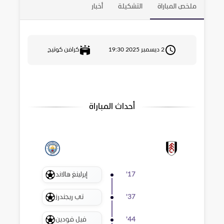
ملخص المباراة
التشكيلة
أخبار
2 ديسمبر 2025 19:30
كرافن كوتيج
أحداث المباراة
إيرلينغ هالاند
'
17
تي ريجندرز
'
37
فيل فودين
'
44