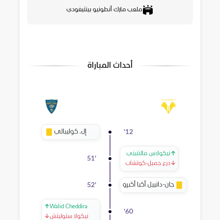
ملعب مارك أنطونيو بينتيغودي
أحداث المباراة
إل. كوليبالي
'
12
↑
نيكولاس فالنتيني
51
'
↓
درع جميل-كوتشاب
جان-دانييل أكبا أكبرو
52
'
↑
Walid Cheddira
'
60
نيكولا ستوليتش
↓