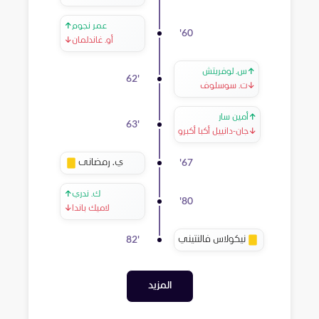
عمر نجوم
↑
'
60
أو. غاندلمان
↓
↑
س. لوفريتش
62
'
↓
ت. سوسلوف
↑
أمين سار
63
'
↓
جان-دانييل أكبا أكبرو
ي. رمضانى
'
67
ك. ندري
↑
'
80
لاميك باندا
↓
نيكولاس فالنتيني
82
'
المزيد