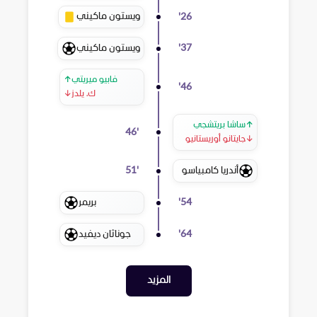
ويستون ماكيني
'
26
ويستون ماكيني
'
37
فابيو ميريتي
↑
'
46
ك. يلدز
↓
↑
ساشا بريتشجي
46
'
↓
جايتانو أوريستانيو
أندريا كامبياسو
51
'
بريمر
'
54
جوناثان ديفيد
'
64
المزيد