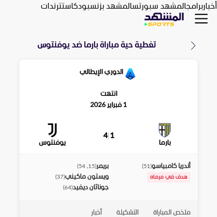
أخبار
برامج
المشهد سبورتس
المشهد بزنس
بودكاست
ترندات
تغطية حية مباراة
بارما
ضد
يوفنتوس
الدوري الإيطالي
انتهت
1 فبراير 2026
4
|
1
بارما
يوفنتوس
أندريا كامبياسو
بريمر
)
15, 54
(
)
51
(
ويستون ماكيني
)
37
(
هدف في مرماه
جوناثان ديفيد
)
64
(
ملخص المباراة
التشكيلة
أخبار