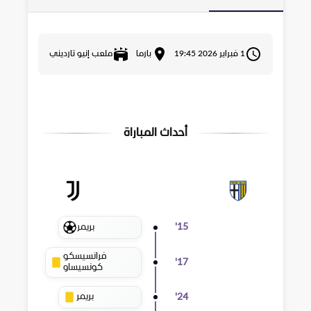
1 فبراير 2026 19:45
بارما
ملعب إنيو تارديني
أحداث المباراة
بريمر
'
15
فرانسيسكو
'
17
كونسيساو
بريمر
'
24