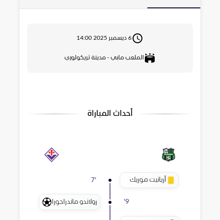
6 ديسمبر 2025 14:00
الملعب مابي - مدينة تريكولوري
أحداث المباراة
أريانيت موريك
7
'
رولاندو ماندراجورا
'
9