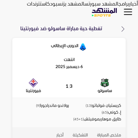
أخبار
برامج
المشهد سبورتس
المشهد بزنس
بودكاست
ترندات
تغطية حية مباراة
ساسولو
ضد
فيورنتينا
الدوري الإيطالي
انتهت
6 ديسمبر 2025
1
|
3
ساسولو
فيورنتينا
كريستيان فولباتو
رولاندو ماندراجورا
)
9
(
)
13
(
إ. كوني
)
65
(
طارق موهاريموفيتش
)
45+1
(
ملخص المباراة
التشكيلة
أخبار