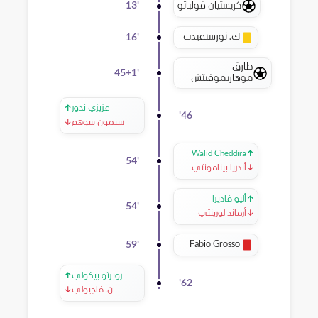
كريستيان فولباتو
13
'
ك. ثورستفيدت
16
'
طارق
45+1
'
موهاريموفيتش
عزيزي ندور
↑
'
46
سيمون سوهم
↓
Walid Cheddira
↑
54
'
↓
أندريا بينامونتي
↑
أليو فاديرا
54
'
↓
أرماند لورينتي
Fabio Grosso
59
'
روبرتو بيكولي
↑
'
62
ن. فاجيولي
↓