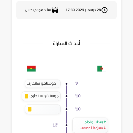
28 ديسمبر 2025 17:30
استاد مولاي حسن
أحداث المباراة
جوستافو سانجاري
'
9
جوستافو سانجاري
'
10
'
10
↑
بغداد بونجاح
13
'
Jaouen Hadjam
↓