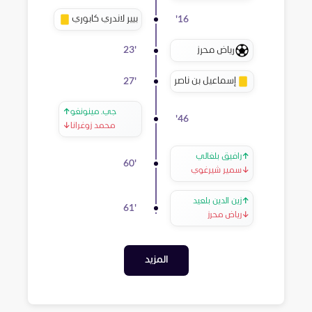
بيير لاندري كابوري
'
16
رياض محرز
23
'
إسماعيل بن ناصر
27
'
جي. مينونغو
↑
'
46
محمد زوغرانا
↓
↑
رافيق بلغالي
60
'
↓
سمير شيرغوي
↑
زين الدين بلعيد
61
'
↓
رياض محرز
المزيد