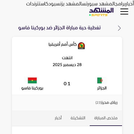
أخبار
برامج
المشهد سبورتس
المشهد بزنس
بودكاست
ترندات
تغطية حية مباراة
الجزائر
ضد
بوركينا فاسو
كأس أمم أفريقيا
انتهت
28 ديسمبر 2025
0
|
1
الجزائر
بوركينا فاسو
رياض محرز
)
23
(
ملخص المباراة
التشكيلة
أخبار