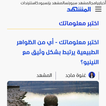
أخبار
برامج
المشهد سبورتس
المشهد بزنس
بودكاست
ترندات
اختبر معلوماتك
اختبر معلوماتك - أي من الظواهر
الطبيعية يرتبط بشكل وثيق مع
النينيو؟
غنوة ماجد
المشهد