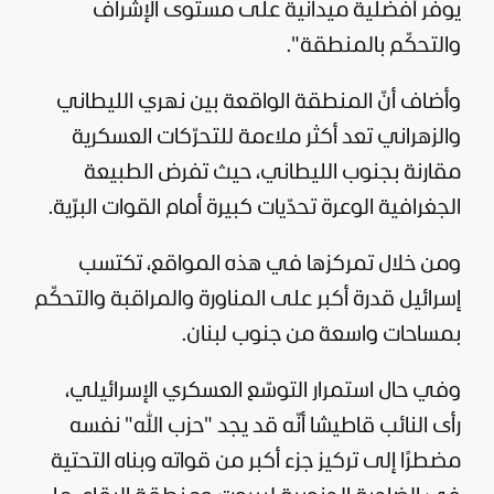
يوفّر أفضلية ميدانية على مستوى الإشراف
والتحكّم بالمنطقة".
وأضاف أنّ المنطقة الواقعة بين نهري الليطاني
والزهراني تعد أكثر ملاءمة للتحرّكات العسكرية
مقارنة بجنوب الليطاني، حيث تفرض الطبيعة
الجغرافية الوعرة تحدّيات كبيرة أمام القوات البرّية.
ومن خلال تمركزها في هذه المواقع، تكتسب
إسرائيل قدرة أكبر على المناورة والمراقبة والتحكّم
بمساحات واسعة من جنوب لبنان.
وفي حال استمرار التوسّع العسكري الإسرائيلي،
رأى النائب قاطيشا أنّه قد يجد "حزب الله" نفسه
مضطرًا إلى تركيز جزء أكبر من قواته وبناه التحتية