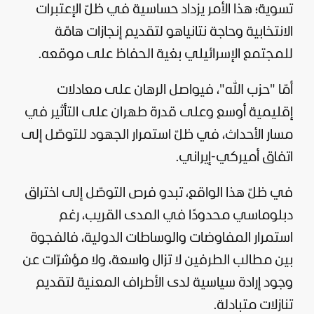
تسوية؛ هذا الأمر يزداد حساسية في ظلّ الإعتبرات
الانتخابية وحاجة نتانياهو لتقديم إنجازات هامّة
للمجتمع الإسرائيلي بغية الحفاظ على موقعه.
أمّا "حزب الله"، فيواصل الرهان على معادلات
إقليمية أوسع وعلى قدرة طهران على التأثير في
مسار الأحداث، في ظلّ استمرار الجهود للتوصّل إلى
اتفاق أميركي-إيراني.
في ظلّ هذا الواقع، تبدو فرص التوصّل إلى اختراق
دبلوماسي محدودًا في المدى القريب، رغم
استمرار المفاوضات والوساطات الدولية، فالفجوة
بين مطالب الطرفين لا تزال واسعة، ولا مؤشرّات عن
وجود إرادة سياسية لدى الأطراف المعنية لتقديم
تنازلات متبادلة.