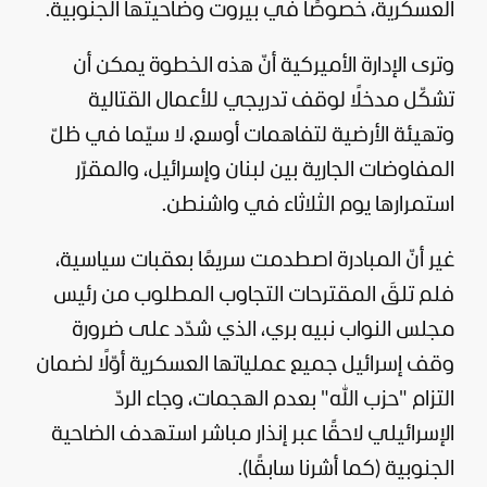
العسكرية، خصوصًا في بيروت وضاحيتها الجنوبية.
وترى الإدارة الأميركية أنّ هذه الخطوة يمكن أن
تشكّل مدخلًا لوقف تدريجي للأعمال القتالية
وتهيئة الأرضية لتفاهمات أوسع، لا سيّما في ظلّ
المفاوضات الجارية بين لبنان وإسرائيل، والمقرّر
استمرارها يوم الثلاثاء في واشنطن.
غير أنّ المبادرة اصطدمت سريعًا بعقبات
سياسية
،
فلم تلقَ المقترحات التجاوب المطلوب من رئيس
مجلس النواب نبيه بري، الذي شدّد على ضرورة
وقف إسرائيل جميع عملياتها العسكرية أوّلًا لضمان
التزام "حزب الله" بعدم الهجمات، وجاء الردّ
الإسرائيلي لاحقًا عبر إنذار مباشر استهدف الضاحية
الجنوبية (كما أشرنا سابقًا).