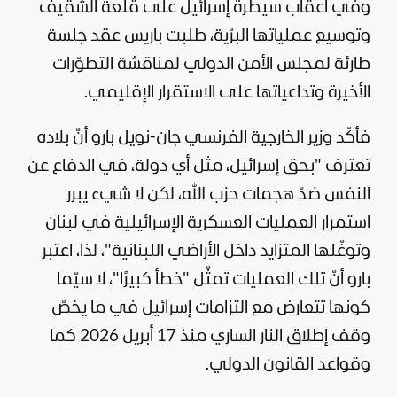
وفي أعقاب سيطرة إسرائيل على قلعة الشقيف
وتوسيع عملياتها البرّية، طلبت باريس عقد جلسة
طارئة لمجلس الأمن الدولي لمناقشة التطوّرات
الأخيرة وتداعياتها على الاستقرار الإقليمي.
فأكّد وزير الخارجية الفرنسي جان-نويل بارو أنّ بلاده
تعترف "بحق إسرائيل، مثل أي دولة، في الدفاع عن
النفس ضدّ هجمات حزب الله، لكن لا شيء يبرر
استمرار العمليات العسكرية الإسرائيلية في لبنان
وتوغّلها المتزايد داخل الأراضي اللبنانية"، لذا، اعتبر
بارو أنّ تلك العمليات تمثّل "خطأ كبيرًا"، لا سيّما
كونها تتعارض مع التزامات إسرائيل في ما يخصّ
وقف إطلاق النار الساري منذ 17 أبريل 2026 كما
وقواعد القانون الدولي.