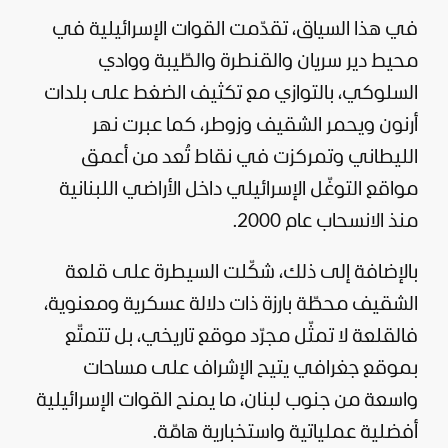
في هذا السياق، تقدّمت القوات الإسرائيلية في
محيط دير سريان والقنطرة والطّيبة ووادي
السلوكي، بالتوازي مع تكثيف الضغط على بلدات
أرنون ويحمر الشقيف وزوطر، كما عبرت نهر
الليطاني وتمركزت في نقاط تُعد من أعمق
مواقع التوغّل الإسرائيلي داخل الأراضي اللبنانية
منذ الانسحاب عام 2000.
بالإضافة إلى ذلك، شكّلت السيطرة على قلعة
الشقيف محطّة بارزة ذات دلالة عسكرية ومعنوية،
فالقلعة لا تمثّل مجرّد موقع تاريخي، بل تتمتّع
بموقع جغرافي يتيح الإشراف على مساحات
واسعة من جنوب لبنان، ما يمنح القوات الإسرائيلية
أفضلية عملياتية واستخبارية هامّة.