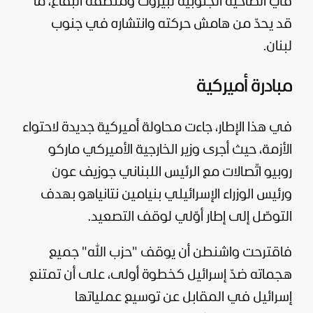
في الضاحية الجنوبية لبيروت ومنطقة البقاع، ما
قد يحدّ من هامش حركته وانتشاره في جنوب
لبنان.
مبادرة أميركية
في هذا الإطار، جاءت محاولة أميركية جديدة لاحتواء
الأزمة، حيث أجرى وزير الخارجية الأميركي ماركو
روبيو اتّصالات مع الرئيس اللبناني جوزيف عون
ورئيس الوزراء الإسرائيلي بنيامين نتانياهو بهدف
التوصّل إلى إطار أوّلي لوقف التصعيد.
فاقترحت واشنطن أن يوقف "حزب الله" جميع
هجماته ضدّ إسرائيل كخطوة أولى، على أن تمتنع
إسرائيل في المقابل عن توسيع عملياتها