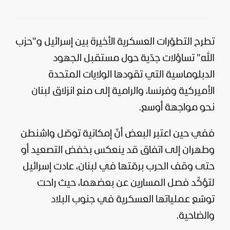
تطرح التطوّرات العسكرية الأخيرة بين
إسرائيل
و"
حزب
الله
" تساؤلات جدّية حول مستقبل الجهود
الدبلوماسية التي تقودها
الولايات المتحدة
الأميركية وفرنسا، والرامية إلى منع انزلاق
لبنان
نحو مواجهة أوسع.
ففي حين اعتبر البعض أنّ إمكانية توصّل واشنطن
وطهران إلى اتفاق قد ينعكس بخفض التصعيد أو
حتى وقف الحرب برمّتها في لبنان، عادت إسرائيل
لتؤكّد فصل المسارين عن بعضهما، حيث راحت
توسّع عملياتها العسكرية في جنوب البلاد
والضاحية.