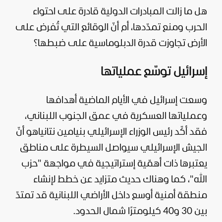
هل ما زالت المبادرات الدولية قادرة على احتواء
الحرب ومنع تمدّدها، أم أنّ الوقائع التي تُفرض على
الأرض تجاوزت قدرة الدبلوماسية على ضبطها؟
إسرائيل توسّع عملياتها
وسعت إسرائيل في الأيام الماضية أهدافها
وعملياتها العسكرية في عمق الجنوب اللبناني،
فقد أكّد رئيس الوزراء الإسرائيلي بنيامين نتانياهو أنّ
الجيش الإسرائيلي
سيواصل السيطرة على مناطق
يعتبرها ذات أهمّية إستراتيجية في مواجهة "حزب
الله"، كما وهناك حديث متزايد عن خطط لإنشاء
منطقة أمنية أوسع داخل الأراضي اللبنانية قد تمتدّ
بين 30 و40 كيلومترًا شمال الحدود.