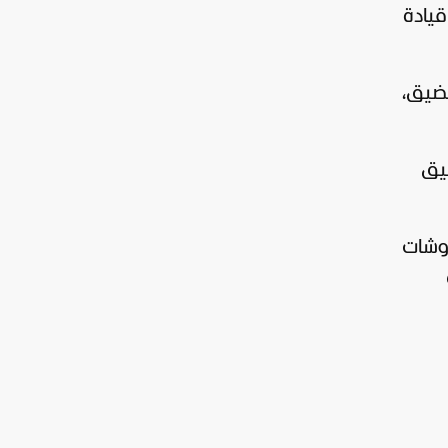
قيادة
مضيق،
يق
وشات