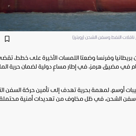
قلات النفط وسفن الشحن (رويترز)
ن
بريطانيا
وفرنسا وضعتا اللمسات الأخيرة على خطط، تقض
غام في مضيق هرمز، في إطار مساعٍ دولية لضمان حرية المل
بات أوسع، لمهمة بحرية تهدف إلى تأمين حركة السفن التج
فط وسفن الشحن، في ظل مخاوف من تهديدات أمنية محتمل