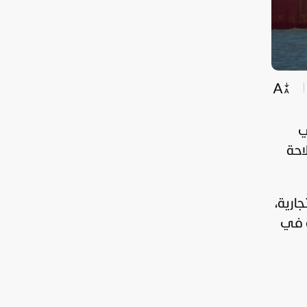
ي
احة
ارية،
ة في