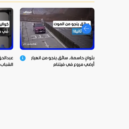
بثوانٍ حاسمة.. سائق ينجو من انهيار
عبدالح
أرضي مروع في فيتنام
الشباب..
سبتة!