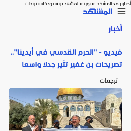
أخبار
برامج
المشهد سبورتس
المشهد بزنس
بودكاست
ترندات
أخبار
فيديو - "الحرم القدسي في أيدينا"..
تصريحات بن غفير تثير جدلا واسعا
ترجمات